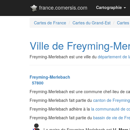
france.comersis.com
Cartographie
Cartes de France
Cartes du Grand-Est
Cartes
Ville de Freyming-Me
Freyming-Merlebach est une ville du
département de l
Freyming-Merlebach
57800
Freyming-Merlebach est une commune chef-lieu de ca
Freyming-Merlebach fait partie du
canton de Freymin
Freyming-Merlebach adhère à la
la communauté de 
Freyming-Merlebach fait partie du
bassin de vie de F
Le maire de Freyming-Merlebach est M.
Marc