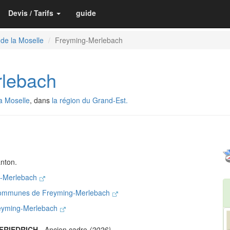
Devis / Tarifs
guide
 de la Moselle
Freyming-Merlebach
rlebach
a Moselle
, dans
la région du Grand-Est.
nton.
g-Merlebach
communes de Freyming-Merlebach
reyming-Merlebach
 FRIEDRICH
- Ancien cadre
(2026)