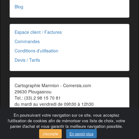
Blog
Espace client / Factures
Commandes
Conditions d'utilisation
Devis / Tarifs
Cartographie Marmion - Comersis.com
29630 Plougasnou
Tel.: (33).2 98 15 70 81
du mardi au vendredi de 09h30 à 12h30
Siret : 387 676 828 00057
En poursuivant votre navigation sur ce site, vous acceptez
Contact
l'utilisation de cookies afin de mémoriser vos liste de choix, votre
panier d'achat et vous garantir la meilleure navigation possible.
J'accepte
En savoir plus