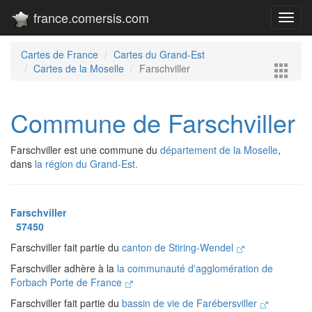
france.comersis.com
Toggl
navig
Cartes de France
Cartes du Grand-Est
Cartes de la Moselle
Farschviller
Commune de Farschviller
Farschviller est une commune du
département de la Moselle
,
dans
la région du Grand-Est.
Farschviller
57450
Farschviller fait partie du
canton de Stiring-Wendel
Farschviller adhère à la
la communauté d'agglomération de
Forbach Porte de France
Farschviller fait partie du
bassin de vie de Farébersviller