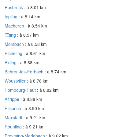
Rosbruck
: à 8.01 km
Ippling
: à 8.14 km
Macheren
: à 8.54 km
Œting
: à 8.57 km
Morsbach
: à 8.58 km
Richeling
: à 8.61 km
Biding
: à 8.68 km
Behren-lès-Forbach
: à 8.74 km
Woustviller
: à 8.78 km
Hombourg-Haut
: à 8.82 km
Altrippe
: à 8.86 km
Hilsprich
: à 8.90 km
Maxstadt
: à 9.21 km
Rouhling
: à 9.21 km
Freyming-Merlebach
: à 9.62 km