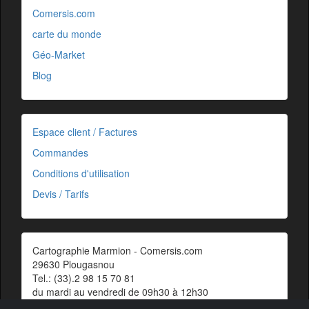
Comersis.com
carte du monde
Géo-Market
Blog
Espace client / Factures
Commandes
Conditions d'utilisation
Devis / Tarifs
Cartographie Marmion - Comersis.com
29630 Plougasnou
Tel.: (33).2 98 15 70 81
du mardi au vendredi de 09h30 à 12h30
Siret : 387 676 828 00057