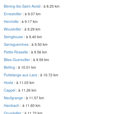
Béning-lès-Saint-Avold
: à 8.25 km
Ernestviller
: à 9.07 km
Henriville
: à 9.17 km
Woustviller
: à 9.29 km
Seingbouse
: à 9.40 km
Sarreguemines
: à 9.50 km
Petite-Rosselle
: à 9.56 km
Blies-Guersviller
: à 9.59 km
Betting
: à 10.01 km
Puttelange-aux-Lacs
: à 10.72 km
Hoste
: à 11.03 km
Cappel
: à 11.26 km
Neufgrange
: à 11.57 km
Hambach
: à 11.60 km
Grundviller
: à 11.72 km