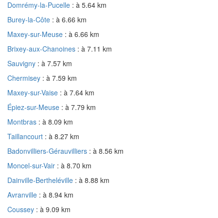
Domrémy-la-Pucelle
: à 5.64 km
Burey-la-Côte
: à 6.66 km
Maxey-sur-Meuse
: à 6.66 km
Brixey-aux-Chanoines
: à 7.11 km
Sauvigny
: à 7.57 km
Chermisey
: à 7.59 km
Maxey-sur-Vaise
: à 7.64 km
Épiez-sur-Meuse
: à 7.79 km
Montbras
: à 8.09 km
Taillancourt
: à 8.27 km
Badonvilliers-Gérauvilliers
: à 8.56 km
Moncel-sur-Vair
: à 8.70 km
Dainville-Bertheléville
: à 8.88 km
Avranville
: à 8.94 km
Coussey
: à 9.09 km