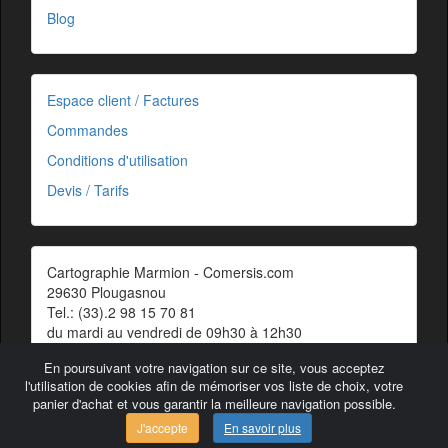
Blog
Espace client / Factures
Commandes
Conditions d'utilisation
Devis / Tarifs
Cartographie Marmion - Comersis.com
29630 Plougasnou
Tel.: (33).2 98 15 70 81
du mardi au vendredi de 09h30 à 12h30
Siret : 387 676 828 00057
En poursuivant votre navigation sur ce site, vous acceptez
Contact
l'utilisation de cookies afin de mémoriser vos liste de choix, votre
panier d'achat et vous garantir la meilleure navigation possible.
J'accepte
En savoir plus