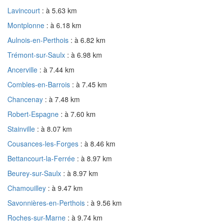
Lavincourt
: à 5.63 km
Montplonne
: à 6.18 km
Aulnois-en-Perthois
: à 6.82 km
Trémont-sur-Saulx
: à 6.98 km
Ancerville
: à 7.44 km
Combles-en-Barrois
: à 7.45 km
Chancenay
: à 7.48 km
Robert-Espagne
: à 7.60 km
Stainville
: à 8.07 km
Cousances-les-Forges
: à 8.46 km
Bettancourt-la-Ferrée
: à 8.97 km
Beurey-sur-Saulx
: à 8.97 km
Chamouilley
: à 9.47 km
Savonnières-en-Perthois
: à 9.56 km
Roches-sur-Marne
: à 9.74 km