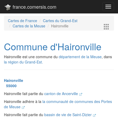
france.comersis.com
Toggl
navig
Cartes de France
Cartes du Grand-Est
Cartes de la Meuse
Haironville
Commune d'Haironville
Haironville est une commune du
département de la Meuse
, dans
la région du Grand-Est.
Haironville
55000
Haironville fait partie du
canton de Ancerville
Haironville adhère à la
la communauté de communes des Portes
de Meuse
Haironville fait partie du
bassin de vie de Saint-Dizier