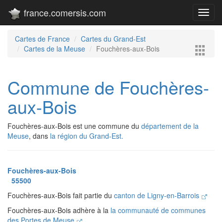
france.comersis.com
Toggl
navig
Cartes de France
Cartes du Grand-Est
Cartes de la Meuse
Fouchères-aux-Bois
Commune de Fouchères-
aux-Bois
Fouchères-aux-Bois est une commune du
département de la
Meuse
, dans
la région du Grand-Est.
Fouchères-aux-Bois
55500
Fouchères-aux-Bois fait partie du
canton de Ligny-en-Barrois
Fouchères-aux-Bois adhère à la
la communauté de communes
des Portes de Meuse