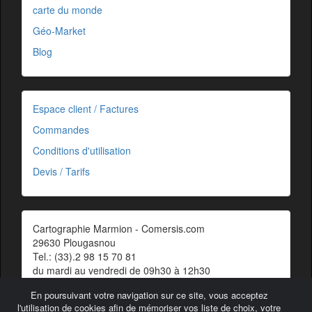
carte du monde
Géo-Market
Blog
Espace client / Factures
Commandes
Conditions d'utilisation
Devis / Tarifs
Cartographie Marmion - Comersis.com
29630 Plougasnou
Tel.: (33).2 98 15 70 81
du mardi au vendredi de 09h30 à 12h30
Siret : 387 676 828 00057
En poursuivant votre navigation sur ce site, vous acceptez
Contact
l'utilisation de cookies afin de mémoriser vos liste de choix, votre