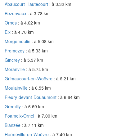
Abaucourt-Hautecourt
: à 3.32 km
Bezonvaux
: à 3.78 km
Ornes
: à 4.62 km
Eix
: à 4.70 km
Morgemoulin
: à 5.08 km
Fromezey
: à 5.33 km
Gincrey
: à 5.37 km
Moranville
: à 5.74 km
Grimaucourt-en-Woëvre
: à 6.21 km
Moulainville
: à 6.55 km
Fleury-devant-Douaumont
: à 6.64 km
Gremilly
: à 6.69 km
Foameix-Ornel
: à 7.00 km
Blanzée
: à 7.11 km
Herméville-en-Woëvre
: à 7.40 km