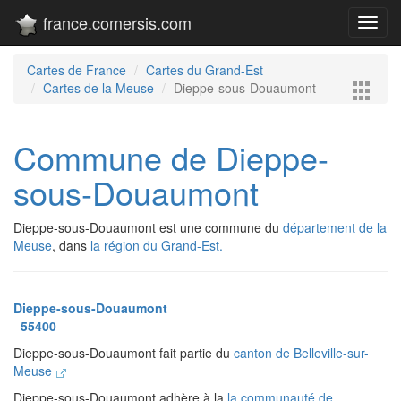
france.comersis.com
Toggl
navig
Cartes de France
Cartes du Grand-Est
Cartes de la Meuse
Dieppe-sous-Douaumont
Commune de Dieppe-
sous-Douaumont
Dieppe-sous-Douaumont est une commune du
département de la
Meuse
, dans
la région du Grand-Est.
Dieppe-sous-Douaumont
55400
Dieppe-sous-Douaumont fait partie du
canton de Belleville-sur-
Meuse
Dieppe-sous-Douaumont adhère à la
la communauté de