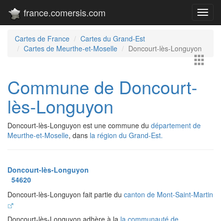
france.comersis.com
Toggl
navig
Cartes de France
Cartes du Grand-Est
Cartes de Meurthe-et-Moselle
Doncourt-lès-Longuyon
Commune de Doncourt-
lès-Longuyon
Doncourt-lès-Longuyon est une commune du
département de
Meurthe-et-Moselle
, dans
la région du Grand-Est.
Doncourt-lès-Longuyon
54620
Doncourt-lès-Longuyon fait partie du
canton de Mont-Saint-Martin
Doncourt-lès-Longuyon adhère à la
la communauté de