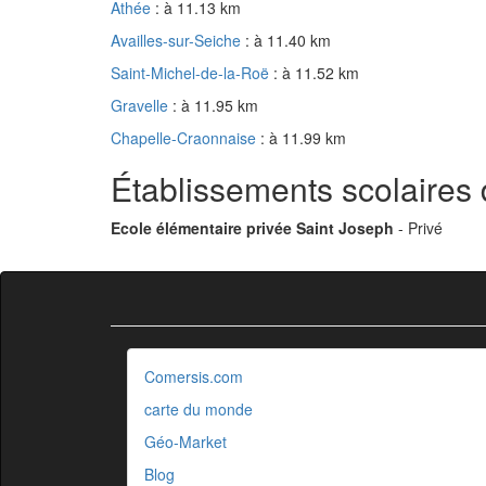
Athée
: à 11.13 km
Availles-sur-Seiche
: à 11.40 km
Saint-Michel-de-la-Roë
: à 11.52 km
Gravelle
: à 11.95 km
Chapelle-Craonnaise
: à 11.99 km
Établissements scolaires 
Ecole élémentaire privée Saint Joseph
- Privé
Comersis.com
carte du monde
Géo-Market
Blog