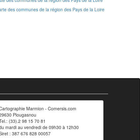
ste des communes de la région des Pays de la Loire
rte des communes de la région des Pays de la Loire
Cartographie Marmion - Comersis.com
29630 Plougasnou
Tel.: (33).2 98 15 70 81
du mardi au vendredi de 09h30 à 12h30
Siret : 387 676 828 00057