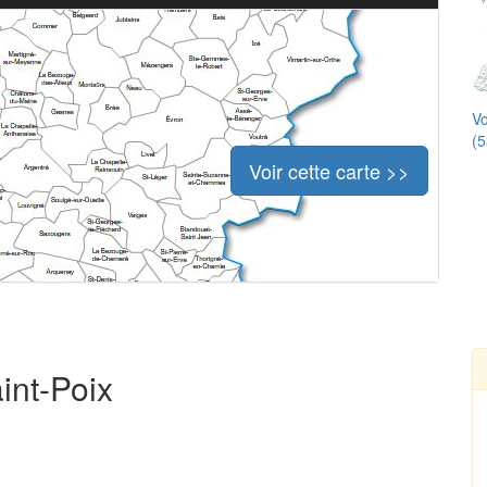
Vo
(5
Voir cette carte >>
int-Poix