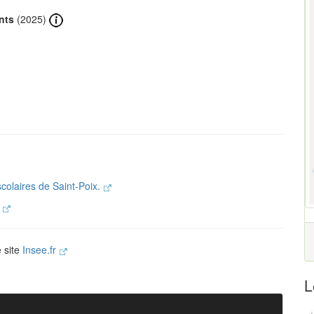
nts
(2025)
scolaires de Saint-Poix.
.
e site
Insee.fr
L