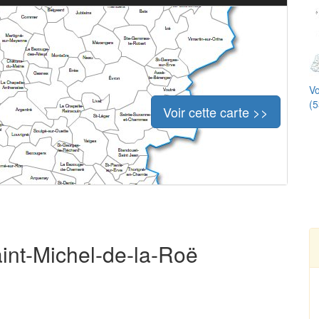
Vo
(5
Voir cette carte >>
aint-Michel-de-la-Roë