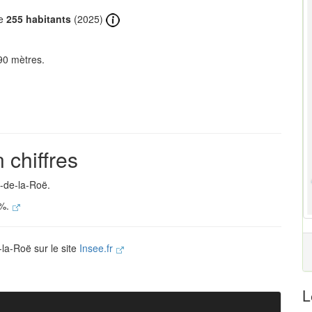
de
255 habitants
(2025)
90 mètres.
 chiffres
l-de-la-Roë.
 %.
-la-Roë sur le site
Insee.fr
L