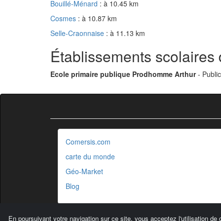
Bouillé-Ménard
: à 10.45 km
Cosmes
: à 10.87 km
Selle-Craonnaise
: à 11.13 km
Établissements scolaire
Ecole primaire publique Prodhomme Arthur
- Public
Comersis.com
carte du monde
Géo-Market
Blog
En poursuivant votre navigation sur ce site, vous acceptez l'utilisation de 