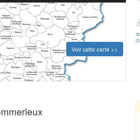
Vo
(5
Voir cette carte >>
Pommerieux