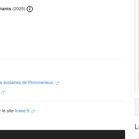
itants
(2025)
nts scolaires de Pommerieux.
.
 le site
Insee.fr
L