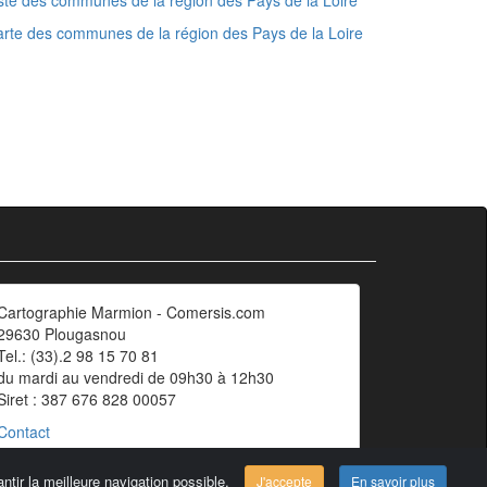
ste des communes de la région des Pays de la Loire
rte des communes de la région des Pays de la Loire
Cartographie Marmion - Comersis.com
29630 Plougasnou
Tel.: (33).2 98 15 70 81
du mardi au vendredi de 09h30 à 12h30
Siret : 387 676 828 00057
Contact
ntir la meilleure navigation possible.
J'accepte
En savoir plus