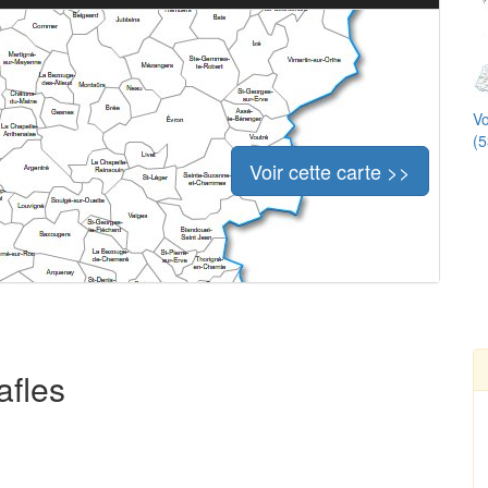
Vo
(5
Voir cette carte >>
afles