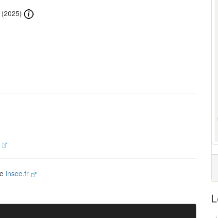
(2025)
.
te
Insee.fr
L