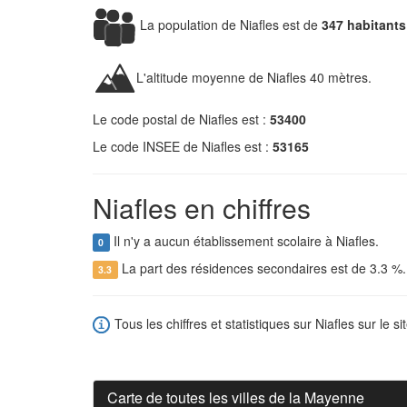
La population de Niafles est de
347 habitants
L'altitude moyenne de Niafles 40 mètres.
Le code postal de Niafles est :
53400
Le code INSEE de Niafles est :
53165
Niafles en chiffres
Il n'y a aucun établissement scolaire à Niafles.
0
La part des résidences secondaires est de 3.3 %
3.3
Tous les chiffres et statistiques sur Niafles sur le si
Carte de toutes les villes de la Mayenne