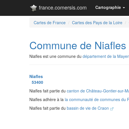
france.comersis.com
Cartographie
Cartes de France
Cartes des Pays de la Loire
Commune de Niafles
Niafles est une commune du
département de la Maye
Niafles
53400
Niafles fait partie du
canton de Château-Gontier-sur-
Niafles adhère à la
la communauté de communes du 
Niafles fait partie du
bassin de vie de Craon