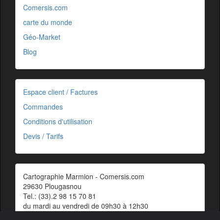
Comersis.com
carte du monde
Géo-Market
Blog
Espace client / Factures
Commandes
Conditions d'utilisation
Devis / Tarifs
Cartographie Marmion - Comersis.com
29630 Plougasnou
Tel.: (33).2 98 15 70 81
du mardi au vendredi de 09h30 à 12h30
Siret : 387 676 828 00057