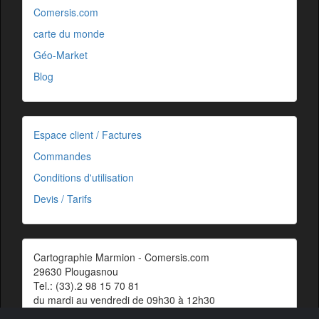
Comersis.com
carte du monde
Géo-Market
Blog
Espace client / Factures
Commandes
Conditions d'utilisation
Devis / Tarifs
Cartographie Marmion - Comersis.com
29630 Plougasnou
Tel.: (33).2 98 15 70 81
du mardi au vendredi de 09h30 à 12h30
Siret : 387 676 828 00057