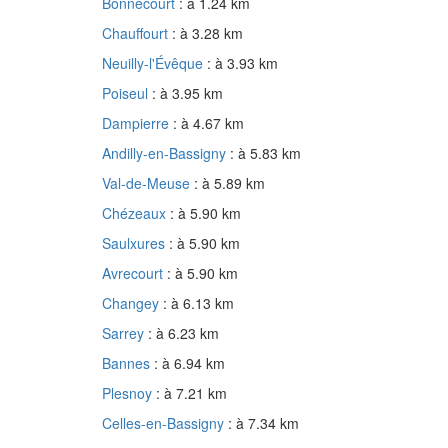
Bonnecourt
: à 1.24 km
Chauffourt
: à 3.28 km
Neuilly-l'Évêque
: à 3.93 km
Poiseul
: à 3.95 km
Dampierre
: à 4.67 km
Andilly-en-Bassigny
: à 5.83 km
Val-de-Meuse
: à 5.89 km
Chézeaux
: à 5.90 km
Saulxures
: à 5.90 km
Avrecourt
: à 5.90 km
Changey
: à 6.13 km
Sarrey
: à 6.23 km
Bannes
: à 6.94 km
Plesnoy
: à 7.21 km
Celles-en-Bassigny
: à 7.34 km