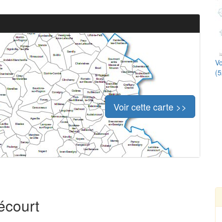
Vo
(5
Voir cette carte >>
écourt