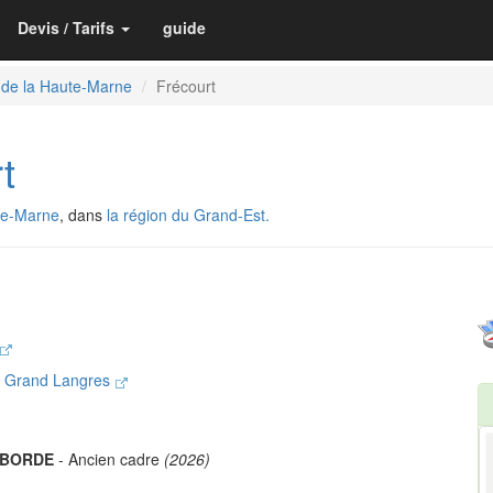
Devis / Tarifs
guide
 de la Haute-Marne
Frécourt
t
te-Marne
, dans
la région du Grand-Est.
 Grand Langres
ABORDE
- Ancien cadre
(2026)