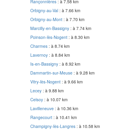
Rançonnières
: à 7.58 km
Orbigny-au-Val
: à 7.66 km
Orbigny-au-Mont
: à 7.70 km
Marcilly-en-Bassigny
: à 7.74 km
Poinson-lès-Nogent
: à 8.30 km
Charmes
: à 8.74 km
Lavernoy
: à 8.84 km
Is-en-Bassigny
: à 8.92 km
Dammartin-sur-Meuse
: à 9.28 km
Vitry-lès-Nogent
: à 9.66 km
Lecey
: à 9.88 km
Celsoy
: à 10.07 km
Lavilleneuve
: à 10.36 km
Rangecourt
: à 10.41 km
Champigny-lès-Langres
: à 10.58 km