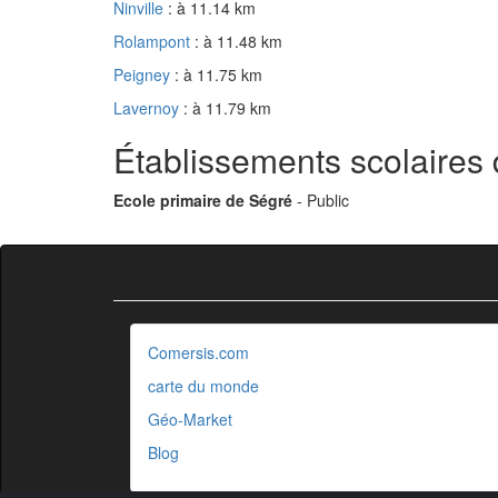
Ninville
: à 11.14 km
Rolampont
: à 11.48 km
Peigney
: à 11.75 km
Lavernoy
: à 11.79 km
Établissements scolaires 
Ecole primaire de Ségré
- Public
Comersis.com
carte du monde
Géo-Market
Blog