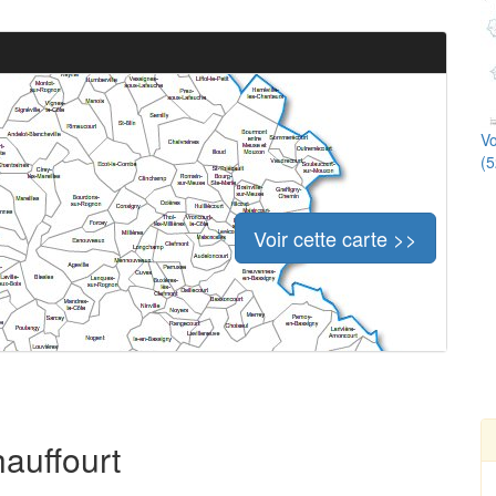
Vo
(5
Voir cette carte >>
hauffourt