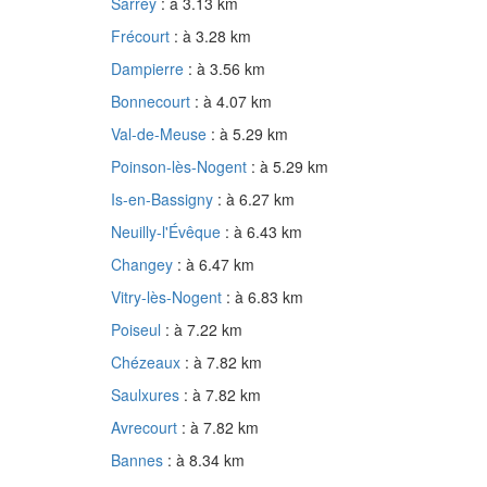
Sarrey
: à 3.13 km
Frécourt
: à 3.28 km
Dampierre
: à 3.56 km
Bonnecourt
: à 4.07 km
Val-de-Meuse
: à 5.29 km
Poinson-lès-Nogent
: à 5.29 km
Is-en-Bassigny
: à 6.27 km
Neuilly-l'Évêque
: à 6.43 km
Changey
: à 6.47 km
Vitry-lès-Nogent
: à 6.83 km
Poiseul
: à 7.22 km
Chézeaux
: à 7.82 km
Saulxures
: à 7.82 km
Avrecourt
: à 7.82 km
Bannes
: à 8.34 km