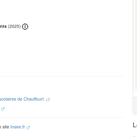
ants
(2025)
scolaires de Chauffourt.
.
L
e site
Insee.fr