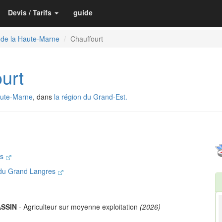
Devis / Tarifs
guide
 de la Haute-Marne
Chauffourt
urt
aute-Marne
, dans
la région du Grand-Est.
ns
du Grand Langres
ASSIN
- Agriculteur sur moyenne exploitation
(2026)