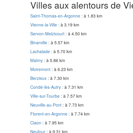
Villes aux alentours de V
Saint-Thomas-en-Argonne
: à 1.83 km
Vienne-la-Ville
: à 3.19 km
Servon-Melzicourt
: à 4.50 km
Binarville
: à 5.57 km
Lachalade
: à 5.70 km
Malmy
: à 5.86 km
Moiremont
: à 6.23 km
Berzieux
: à 7.30 km
Condé-lès-Autry
: à 7.31 km
Ville-sur-Tourbe
: à 7.57 km
Neuville-au-Pont
: à 7.73 km
Florent-en-Argonne
: à 7.74 km
Claon
: à 7.95 km
Neufour
: à 9.31 km