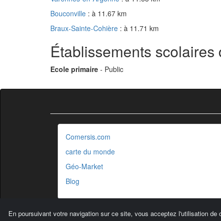
Bouconville
: à 11.67 km
Braux-Sainte-Cohière
: à 11.71 km
Établissements scolaires
Ecole primaire
- Public
Comersis.com
carte du monde
Géo-Market
Blog
En poursuivant votre navigation sur ce site, vous acceptez l'utilisation de 