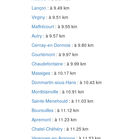
Lançon
: à 9.49 km
Virginy
: à 9.51 km
Maffrécourt
: à 9.55 km
Autry
: à 9.57 km
Cernay-en-Dormois
: à 9.80 km
Courtémont
: à 9.97 km
Chaudefontaine
: à 9.99 km
Massiges
: à 10.17 km
Dommartin-sous-Hans
: à 10.43 km
Montblainville
: à 10.91 km
Sainte-Menehould
: à 11.03 km
Boureuilles
: à 11.12 km
Apremont
: à 11.23 km
Chatel-Chéhéry
: à 11.25 km
Varennes-en-Argonne
: à 11.53 km