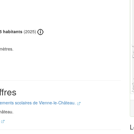
5 habitants
(2025)
mètres.
fres
ssements scolaires de Vienne-le-Château.
hâteau.
.
L