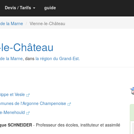
Devis / Tarifs
guide
 de la Marne
Vienne-le-Château
le-Château
de la Marne
, dans
la région du Grand-Est.
ippe et Vesle
mmunes de l'Argonne Champenoise
nte-Menehould
que SCHNEIDER
- Professeur des écoles, instituteur et assimilé