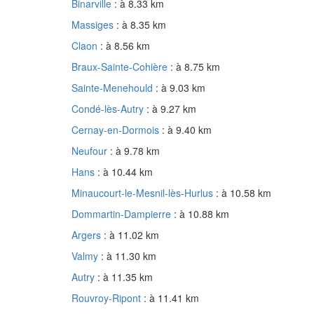
Binarville
: à 8.33 km
Massiges
: à 8.35 km
Claon
: à 8.56 km
Braux-Sainte-Cohière
: à 8.75 km
Sainte-Menehould
: à 9.03 km
Condé-lès-Autry
: à 9.27 km
Cernay-en-Dormois
: à 9.40 km
Neufour
: à 9.78 km
Hans
: à 10.44 km
Minaucourt-le-Mesnil-lès-Hurlus
: à 10.58 km
Dommartin-Dampierre
: à 10.88 km
Argers
: à 11.02 km
Valmy
: à 11.30 km
Autry
: à 11.35 km
Rouvroy-Ripont
: à 11.41 km