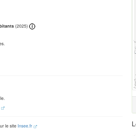
bitants
(2025)
es.
le.
.
L
ur le site
Insee.fr