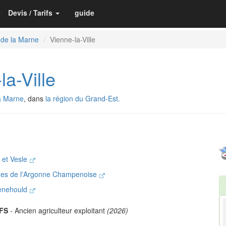
Devis / Tarifs
guide
 de la Marne
Vienne-la-Ville
a-Ville
a Marne
, dans
la région du Grand-Est.
 et Vesle
es de l'Argonne Champenoise
Menehould
FS
- Ancien agriculteur exploitant
(2026)