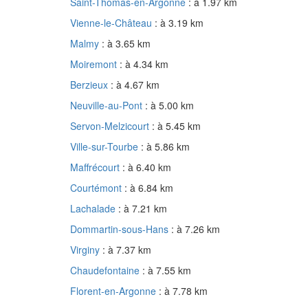
Saint-Thomas-en-Argonne
: à 1.97 km
Vienne-le-Château
: à 3.19 km
Malmy
: à 3.65 km
Moiremont
: à 4.34 km
Berzieux
: à 4.67 km
Neuville-au-Pont
: à 5.00 km
Servon-Melzicourt
: à 5.45 km
Ville-sur-Tourbe
: à 5.86 km
Maffrécourt
: à 6.40 km
Courtémont
: à 6.84 km
Lachalade
: à 7.21 km
Dommartin-sous-Hans
: à 7.26 km
Virginy
: à 7.37 km
Chaudefontaine
: à 7.55 km
Florent-en-Argonne
: à 7.78 km