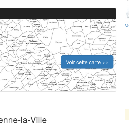
Vo
Voir cette carte >>
enne-la-Ville