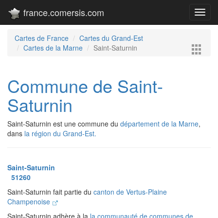
france.comersis.com
Toggl
navig
Cartes de France
Cartes du Grand-Est
Cartes de la Marne
Saint-Saturnin
Commune de Saint-
Saturnin
Saint-Saturnin est une commune du
département de la Marne
,
dans
la région du Grand-Est.
Saint-Saturnin
51260
Saint-Saturnin fait partie du
canton de Vertus-Plaine
Champenoise
Saint-Saturnin adhère à la
la communauté de communes de