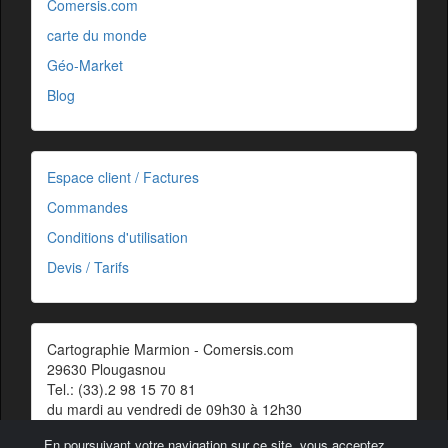
Comersis.com
carte du monde
Géo-Market
Blog
Espace client / Factures
Commandes
Conditions d'utilisation
Devis / Tarifs
Cartographie Marmion - Comersis.com
29630 Plougasnou
Tel.: (33).2 98 15 70 81
du mardi au vendredi de 09h30 à 12h30
Siret : 387 676 828 00057
En poursuivant votre navigation sur ce site, vous acceptez