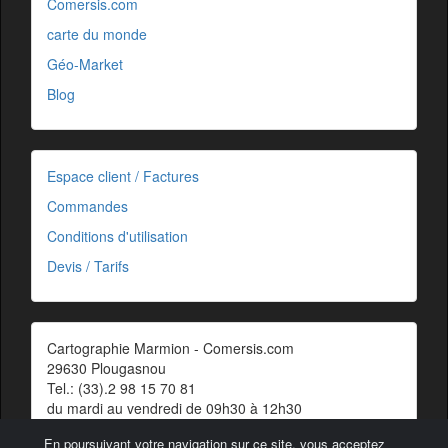
Comersis.com
carte du monde
Géo-Market
Blog
Espace client / Factures
Commandes
Conditions d'utilisation
Devis / Tarifs
Cartographie Marmion - Comersis.com
29630 Plougasnou
Tel.: (33).2 98 15 70 81
du mardi au vendredi de 09h30 à 12h30
Siret : 387 676 828 00057
En poursuivant votre navigation sur ce site, vous acceptez