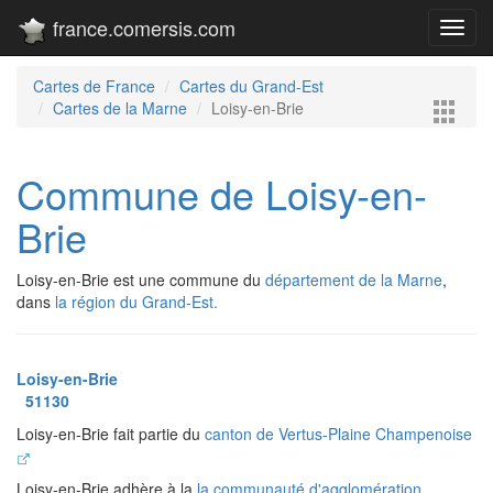
france.comersis.com
Toggl
navig
Cartes de France
Cartes du Grand-Est
Cartes de la Marne
Loisy-en-Brie
Commune de Loisy-en-
Brie
Loisy-en-Brie est une commune du
département de la Marne
,
dans
la région du Grand-Est.
Loisy-en-Brie
51130
Loisy-en-Brie fait partie du
canton de Vertus-Plaine Champenoise
Loisy-en-Brie adhère à la
la communauté d'agglomération