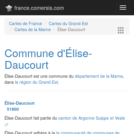
france.comersis.com
Toggl
navig
Cartes de France
Cartes du Grand-Est
Cartes de la Marne
Élise-Daucourt
Commune d'Élise-
Daucourt
Élise-Daucourt est une commune du
département de la Marne
,
dans
la région du Grand-Est.
Élise-Daucourt
51800
Élise-Daucourt fait partie du
canton de Argonne Suippe et Vesle
Élise-Daucourt adhère à la
la communauté de communes de