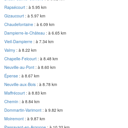
Rapsécourt
: à 5.95 km
Gizaucourt
: à 5.97 km
Chaudefontaine
: à 6.09 km
Dampierre-le-Château
: à 6.65 km
Vieil-Dampierre
: à 7.34 km
Valmy
: à 8.22 km
Chapelle-Felcourt
: à 8.48 km
Neuville-au-Pont
: à 8.60 km
Épense
: à 8.67 km
Neuville-aux-Bois
: à 8.78 km
Maffrécourt
: à 8.83 km
Chemin
: à 8.84 km
Dommartin-Varimont
: à 9.82 km
Moiremont
: à 9.87 km
Passavant-en-Argonne
: à 10.32 km