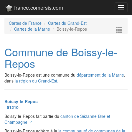
france.comersis.com
Toggl
navig
Cartes de France
Cartes du Grand-Est
Cartes de la Marne
Boissy-le-Repos
Commune de Boissy-le-
Repos
Boissy-le-Repos est une commune du
département de la Marne
,
dans
la région du Grand-Est.
Boissy-le-Repos
51210
Boissy-le-Repos fait partie du
canton de Sézanne-Brie et
Champagne
Boissy-le-Repos adhère à la
la communauté de communes de la