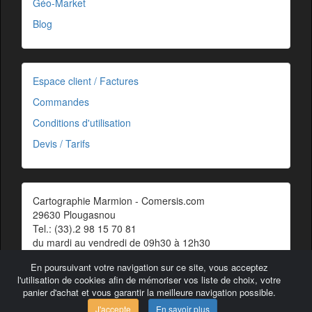
Géo-Market
Blog
Espace client / Factures
Commandes
Conditions d'utilisation
Devis / Tarifs
Cartographie Marmion - Comersis.com
29630 Plougasnou
Tel.: (33).2 98 15 70 81
du mardi au vendredi de 09h30 à 12h30
Siret : 387 676 828 00057
En poursuivant votre navigation sur ce site, vous acceptez
Contact
l'utilisation de cookies afin de mémoriser vos liste de choix, votre
panier d'achat et vous garantir la meilleure navigation possible.
J'accepte
En savoir plus