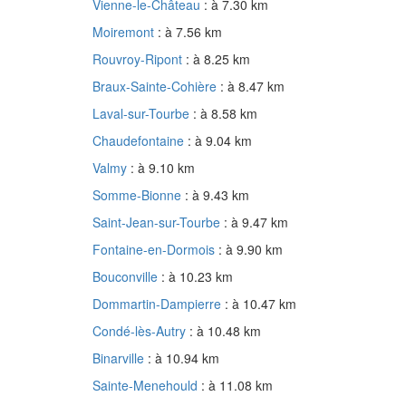
Vienne-le-Château
: à 7.30 km
Moiremont
: à 7.56 km
Rouvroy-Ripont
: à 8.25 km
Braux-Sainte-Cohière
: à 8.47 km
Laval-sur-Tourbe
: à 8.58 km
Chaudefontaine
: à 9.04 km
Valmy
: à 9.10 km
Somme-Bionne
: à 9.43 km
Saint-Jean-sur-Tourbe
: à 9.47 km
Fontaine-en-Dormois
: à 9.90 km
Bouconville
: à 10.23 km
Dommartin-Dampierre
: à 10.47 km
Condé-lès-Autry
: à 10.48 km
Binarville
: à 10.94 km
Sainte-Menehould
: à 11.08 km