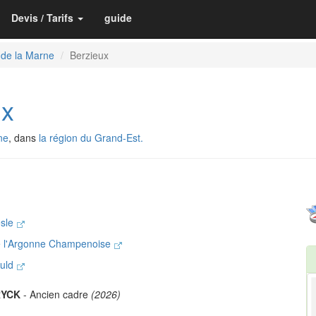
Devis / Tarifs
guide
 de la Marne
Berzieux
ux
ne
, dans
la région du Grand-Est.
esle
 l'Argonne Champenoise
ould
RYCK
- Ancien cadre
(2026)