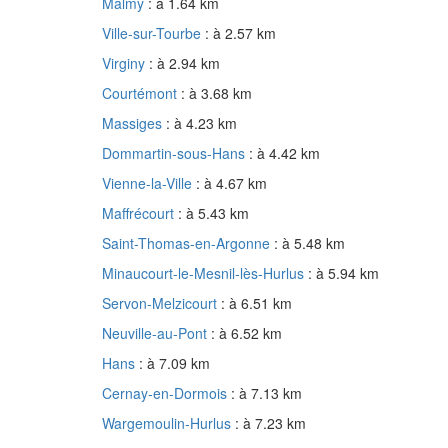
Malmy
: à 1.64 km
Ville-sur-Tourbe
: à 2.57 km
Virginy
: à 2.94 km
Courtémont
: à 3.68 km
Massiges
: à 4.23 km
Dommartin-sous-Hans
: à 4.42 km
Vienne-la-Ville
: à 4.67 km
Maffrécourt
: à 5.43 km
Saint-Thomas-en-Argonne
: à 5.48 km
Minaucourt-le-Mesnil-lès-Hurlus
: à 5.94 km
Servon-Melzicourt
: à 6.51 km
Neuville-au-Pont
: à 6.52 km
Hans
: à 7.09 km
Cernay-en-Dormois
: à 7.13 km
Wargemoulin-Hurlus
: à 7.23 km