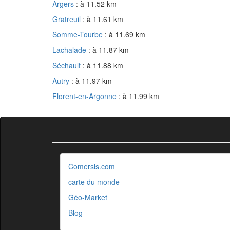
Argers
: à 11.52 km
Gratreuil
: à 11.61 km
Somme-Tourbe
: à 11.69 km
Lachalade
: à 11.87 km
Séchault
: à 11.88 km
Autry
: à 11.97 km
Florent-en-Argonne
: à 11.99 km
Comersis.com
carte du monde
Géo-Market
Blog