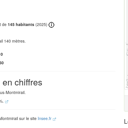
t de
145 habitants
(2025)
il 140 mètres.
10
50
en chiffres
us-Montmirail.
 %.
Montmirail sur le site
Insee.fr
L