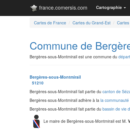
france.comersis.com
Cartographie
Cartes de France
Cartes du Grand-Est
Cartes
Commune de Bergère
Bergères-sous-Montmirail est une commune du
dépar
Bergères-sous-Montmirail
51210
Bergères-sous-Montmirail fait partie du
canton de Séz
Bergères-sous-Montmirail adhère à la
la communauté
Bergères-sous-Montmirail fait partie du
bassin de vie 
Le maire de Bergères-sous-Montmirail est M.