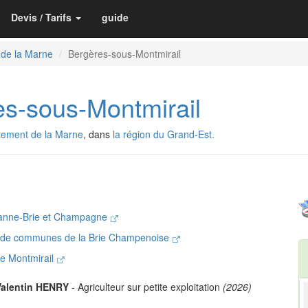
Devis / Tarifs
guide
 de la Marne
Bergères-sous-Montmirail
s-sous-Montmirail
tement de la Marne
, dans
la région du Grand-Est.
anne-Brie et Champagne
 de communes de la Brie Champenoise
de Montmirail
Valentin HENRY
- Agriculteur sur petite exploitation
(2026)