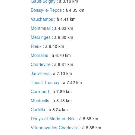
Gault-Soigny
: à 3.16 km
Boissy-le-Repos
: à 4.35 km
Vauchamps
: à 4.41 km
Montmirail
: à 4.63 km
Mécringes
: à 6.30 km
Rieux
: à 6.40 km
Morsains
: à 6.70 km
Charleville
: à 6.81 km
Janvilliers
: à 7.10 km
Thoult-Trosnay
: à 7.42 km
Corrobert
: à 7.89 km
Montenils
: à 8.13 km
Corfélix
: à 8.24 km
Dhuys-et-Morin-en-Brie
: à 8.68 km
Villeneuve-lès-Charleville
: à 8.85 km