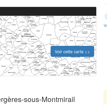
Vo
Voir cette carte >>
ergères-sous-Montmirail