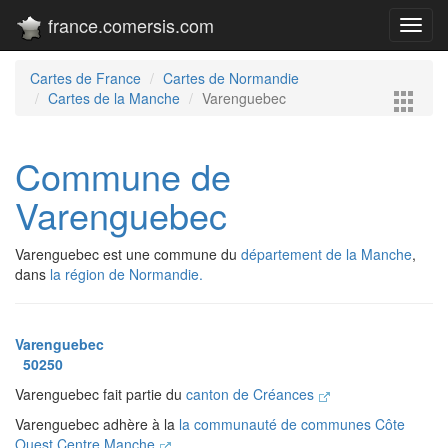
france.comersis.com
Toggl
navig
Cartes de France
Cartes de Normandie
Cartes de la Manche
Varenguebec
Commune de
Varenguebec
Varenguebec est une commune du
département de la Manche
,
dans
la région de Normandie.
Varenguebec
50250
Varenguebec fait partie du
canton de Créances
Varenguebec adhère à la
la communauté de communes Côte
Ouest Centre Manche