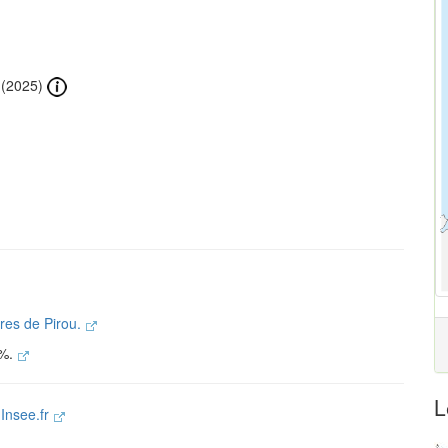
(2025)
ires de Pirou.
 %.
L
e
Insee.fr