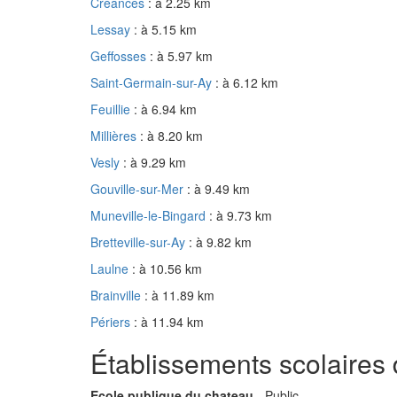
Créances
: à 2.25 km
Lessay
: à 5.15 km
Geffosses
: à 5.97 km
Saint-Germain-sur-Ay
: à 6.12 km
Feuillie
: à 6.94 km
Millières
: à 8.20 km
Vesly
: à 9.29 km
Gouville-sur-Mer
: à 9.49 km
Muneville-le-Bingard
: à 9.73 km
Bretteville-sur-Ay
: à 9.82 km
Laulne
: à 10.56 km
Brainville
: à 11.89 km
Périers
: à 11.94 km
Établissements scolaires 
Ecole publique du chateau
- Public