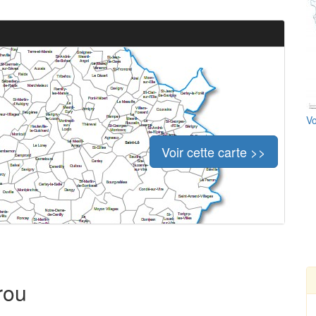
Vo
Voir cette carte >>
rou