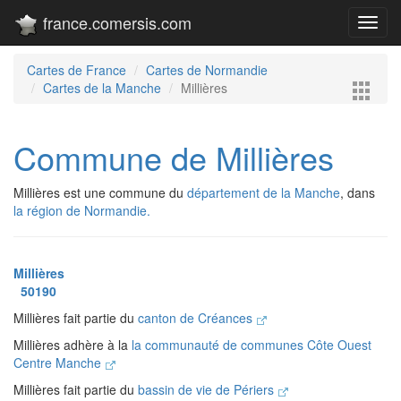
france.comersis.com
Toggl
navig
Cartes de France
Cartes de Normandie
Cartes de la Manche
Millières
Commune de Millières
Millières est une commune du
département de la Manche
, dans
la région de Normandie.
Millières
50190
Millières fait partie du
canton de Créances
Millières adhère à la
la communauté de communes Côte Ouest
Centre Manche
Millières fait partie du
bassin de vie de Périers