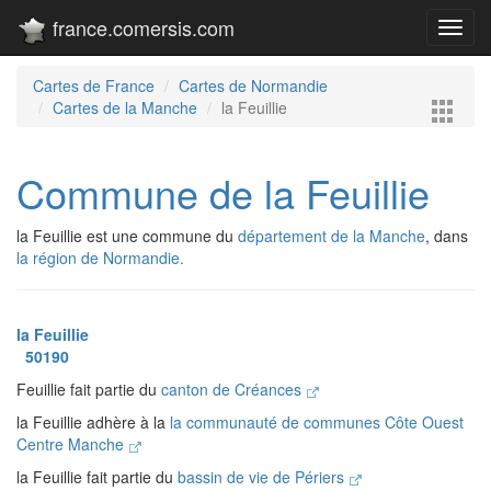
france.comersis.com
Toggl
navig
Cartes de France
Cartes de Normandie
Cartes de la Manche
la Feuillie
Commune de la Feuillie
la Feuillie est une commune du
département de la Manche
, dans
la région de Normandie.
la Feuillie
50190
Feuillie fait partie du
canton de Créances
la Feuillie adhère à la
la communauté de communes Côte Ouest
Centre Manche
la Feuillie fait partie du
bassin de vie de Périers