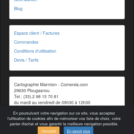
Blog
Espace client / Factures
Commandes
Conditions d'utilisation
Devis / Tarifs
Cartographie Marmion - Comersis.com
29630 Plougasnou
Tel.: (33).2 98 15 70 81
du mardi au vendredi de 09h30 à 12h30
Siret : 387 676 828 00057
En poursuivant votre navigation sur ce site, vous acceptez
Contact
l'utilisation de cookies afin de mémoriser vos liste de choix, votre
panier d'achat et vous garantir la meilleure navigation possible.
J'accepte
En savoir plus