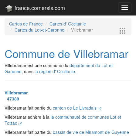
france.comersis.com
Toggl
navig
Cartes de France
Cartes d' Occitanie
Cartes du Lot-et-Garonne
Villebramar
Commune de Villebramar
Villebramar est une commune du
département du Lot-et-
Garonne
, dans
la région d' Occitanie.
Villebramar
47380
Villebramar fait partie du
canton de Le Livradais
Villebramar adhère à la
la communauté de communes Lot et
Tolzac
Villebramar fait partie du
bassin de vie de Miramont-de-Guyenne