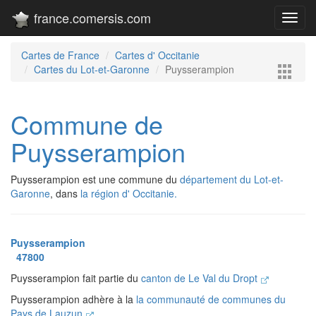
france.comersis.com
Toggl
navig
Cartes de France
Cartes d' Occitanie
Cartes du Lot-et-Garonne
Puysserampion
Commune de
Puysserampion
Puysserampion est une commune du
département du Lot-et-
Garonne
, dans
la région d' Occitanie.
Puysserampion
47800
Puysserampion fait partie du
canton de Le Val du Dropt
Puysserampion adhère à la
la communauté de communes du
Pays de Lauzun