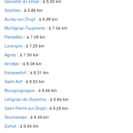
Sauvetat-du-Dropt
: à 5.33 km
Seyches
: à 5.86 km
Auriac-sur-Dropt
: à 6.98 km
Montignac-Toupinerie
: à 7.06 km
Pardaillan
: à 7.09 km
Lavergne
: à 7.25 km
Agnac
: à 7.59 km
Armillac
: à 8.08 km
Escassefort
: à 8.31 km
Saint-Avit
: à 8.53 km
Bourgougnague
: à 8.66 km
Lévignac-de-Guyenne
: à 8.84 km
Saint-Pierre-sur-Dropt
: à 9.29 km
Soumensac
: à 9.49 km
Eymet
: à 9.94 km