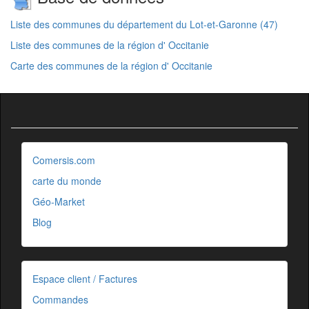
Liste des communes du département du Lot-et-Garonne (47)
Liste des communes de la région d' Occitanie
Carte des communes de la région d' Occitanie
Comersis.com
carte du monde
Géo-Market
Blog
Espace client / Factures
Commandes