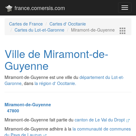
france.comersis.com
Toggl
navig
Cartes de France
Cartes d' Occitanie
Cartes du Lot-et-Garonne
Miramont-de-Guyenne
Ville de Miramont-de-
Guyenne
Miramont-de-Guyenne est une ville du
département du Lot-et-
Garonne
, dans
la région d' Occitanie.
Miramont-de-Guyenne
47800
Miramont-de-Guyenne fait partie du
canton de Le Val du Dropt
Miramont-de-Guyenne adhère à la
la communauté de communes
du Pays de Lauzun