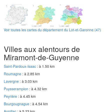
Voir toutes les cartes du département du Lot-et-Garonne (47)
Villes aux alentours de
Miramont-de-Guyenne
Saint-Pardoux-Isaac
: à 1.50 km
Roumagne
: à 2.85 km
Lavergne
: à 3.03 km
Puysserampion
: à 4.32 km
Peyrière
: à 4.45 km
Bourgougnague
: à 4.54 km
Armillac
: à 5.23 km