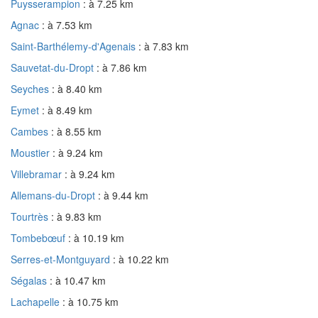
Puysserampion
: à 7.25 km
Agnac
: à 7.53 km
Saint-Barthélemy-d'Agenais
: à 7.83 km
Sauvetat-du-Dropt
: à 7.86 km
Seyches
: à 8.40 km
Eymet
: à 8.49 km
Cambes
: à 8.55 km
Moustier
: à 9.24 km
Villebramar
: à 9.24 km
Allemans-du-Dropt
: à 9.44 km
Tourtrès
: à 9.83 km
Tombebœuf
: à 10.19 km
Serres-et-Montguyard
: à 10.22 km
Ségalas
: à 10.47 km
Lachapelle
: à 10.75 km