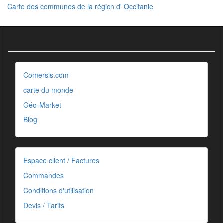
Carte des communes de la région d' Occitanie
Comersis.com
carte du monde
Géo-Market
Blog
Espace client / Factures
Commandes
Conditions d'utilisation
Devis / Tarifs