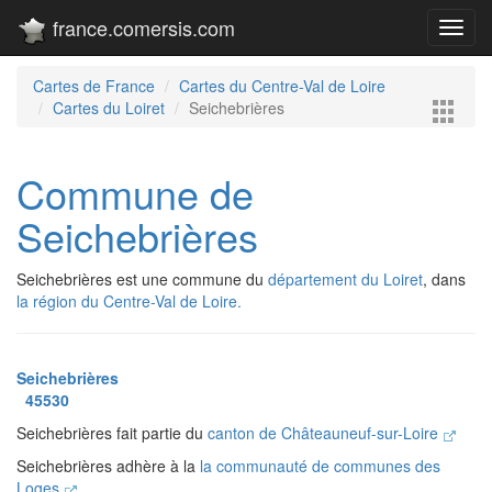
france.comersis.com
Toggl
navig
Cartes de France
Cartes du Centre-Val de Loire
Cartes du Loiret
Seichebrières
Commune de
Seichebrières
Seichebrières est une commune du
département du Loiret
, dans
la région du Centre-Val de Loire.
Seichebrières
45530
Seichebrières fait partie du
canton de Châteauneuf-sur-Loire
Seichebrières adhère à la
la communauté de communes des
Loges