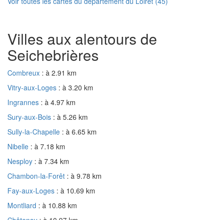
Voir toutes les cartes du département du Loiret (45)
Villes aux alentours de
Seichebrières
Combreux
: à 2.91 km
Vitry-aux-Loges
: à 3.20 km
Ingrannes
: à 4.97 km
Sury-aux-Bois
: à 5.26 km
Sully-la-Chapelle
: à 6.65 km
Nibelle
: à 7.18 km
Nesploy
: à 7.34 km
Chambon-la-Forêt
: à 9.78 km
Fay-aux-Loges
: à 10.69 km
Montliard
: à 10.88 km
Châtenoy
: à 10.97 km