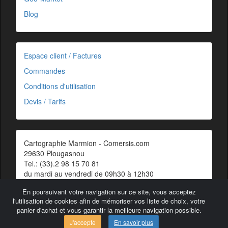
Blog
Espace client / Factures
Commandes
Conditions d'utilisation
Devis / Tarifs
Cartographie Marmion - Comersis.com
29630 Plougasnou
Tel.: (33).2 98 15 70 81
du mardi au vendredi de 09h30 à 12h30
Siret : 387 676 828 00057
En poursuivant votre navigation sur ce site, vous acceptez
Contact
l'utilisation de cookies afin de mémoriser vos liste de choix, votre
panier d'achat et vous garantir la meilleure navigation possible.
J'accepte
En savoir plus