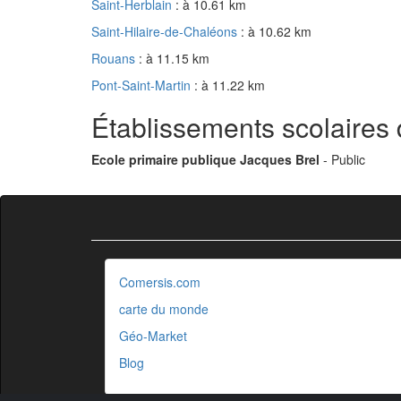
Saint-Herblain
: à 10.61 km
Saint-Hilaire-de-Chaléons
: à 10.62 km
Rouans
: à 11.15 km
Pont-Saint-Martin
: à 11.22 km
Établissements scolaires 
Ecole primaire publique Jacques Brel
- Public
Comersis.com
carte du monde
Géo-Market
Blog