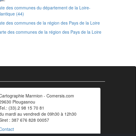
ste des communes du département de la Loire-
lantique (44)
ste des communes de la région des Pays de la Loire
rte des communes de la région des Pays de la Loire
Cartographie Marmion - Comersis.com
29630 Plougasnou
Tel.: (33).2 98 15 70 81
du mardi au vendredi de 09h30 à 12h30
Siret : 387 676 828 00057
Contact