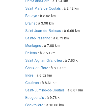
Port-Saint-Père
: à 1.24 km
Saint-Mars-de-Coutais
: à 2.42 km
Bouaye
: à 2.92 km
Brains
: à 3.98 km
Saint-Jean-de-Boiseau
: à 6.69 km
Sainte-Pazanne
: à 6.79 km
Montagne
: à 7.08 km
Pellerin
: à 7.59 km
Saint-Aignan-Grandlieu
: à 7.63 km
Cheix-en-Retz
: à 8.19 km
Indre
: à 8.52 km
Couëron
: à 8.61 km
Saint-Lumine-de-Coutais
: à 8.87 km
Bouguenais
: à 9.76 km
Chevrolière
: à 10.06 km