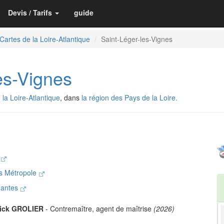
Devis / Tarifs
guide
Cartes de la Loire-Atlantique
Saint-Léger-les-Vignes
les-Vignes
la Loire-Atlantique
, dans
la région des Pays de la Loire.
1
es Métropole
Nantes
rick GROLIER
- Contremaître, agent de maîtrise
(2026)