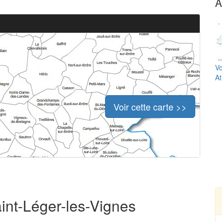
A
Vo
At
Voir cette carte >>
aint-Léger-les-Vignes