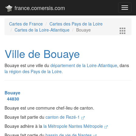
france.comersis.com
Toggl
navig
Cartes de France
Cartes des Pays de la Loire
Cartes de la Loire-Atlantique
Bouaye
Ville de Bouaye
Bouaye est une ville du
département de la Loire-Atlantique
, dans
la région des Pays de la Loire.
Bouaye
44830
Bouaye est une commune chef-lieu de canton.
Bouaye fait partie du
canton de Rezé-1
Bouaye adhère à la
la Métropole Nantes Métropole
Bouaye fait partie du
bassin de vie de Nantes