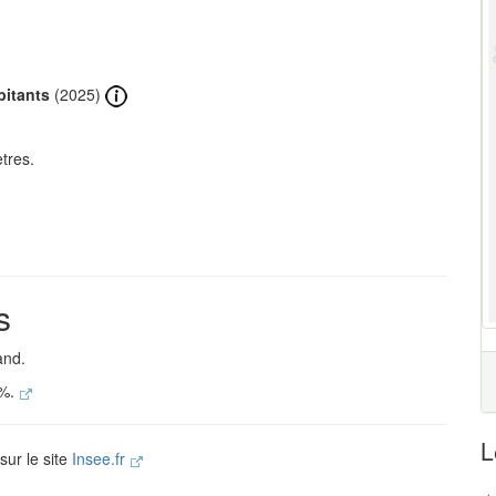
bitants
(2025)
tres.
s
and.
 %.
L
sur le site
Insee.fr