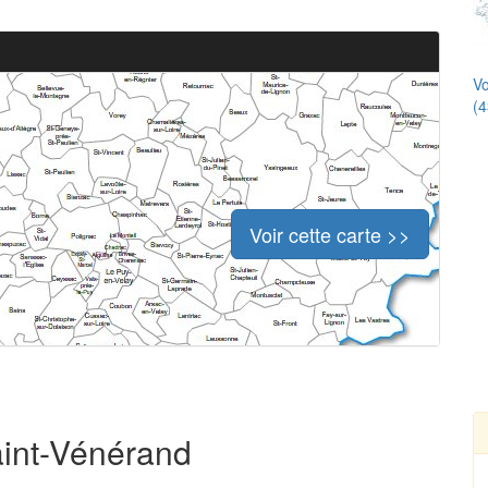
Vo
(4
Voir cette carte >>
aint-Vénérand