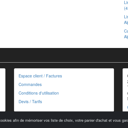
Li
(4
Li
Al
Ca
Al
Espace client / Factures
Commandes
Conditions d'utilisation
Devis / Tarifs
cookies afin de mémoriser vos liste de choix, votre panier d'achat et vous gara