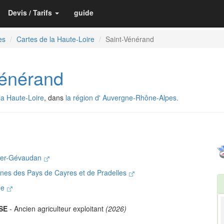
Devis / Tarifs
guide
es
Cartes de la Haute-Loire
Saint-Vénérand
énérand
la Haute-Loire
, dans
la région d' Auvergne-Rhône-Alpes.
lier-Gévaudan
es des Pays de Cayres et de Pradelles
ne
SSE
- Ancien agriculteur exploitant
(2026)