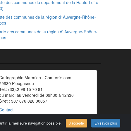
ste des communes du département de la Haute-Loire
3)
ste des communes de la région d' Auvergne-Rhône-
pes
rte des communes de la région d' Auvergne-Rhône-
pes
Cartographie Marmion - Comersis.com
29630 Plougasnou
Tel.: (33).2 98 15 70 81
du mardi au vendredi de 09h30 à 12h30
Siret : 387 676 828 00057
Contact
ntir la meilleure navigation possible.
J'accepte
En savoir plus