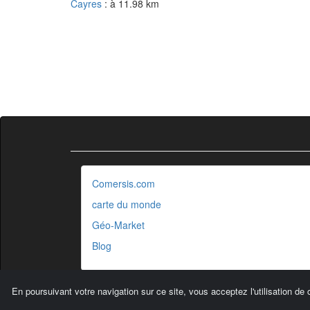
Cayres
: à 11.98 km
Comersis.com
carte du monde
Géo-Market
Blog
En poursuivant votre navigation sur ce site, vous acceptez l'utilisation de 