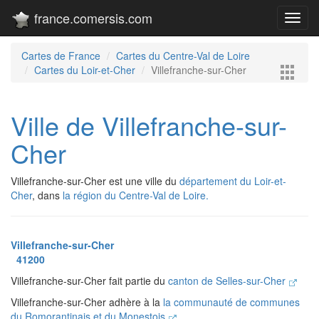
france.comersis.com
Toggl
navig
Cartes de France
Cartes du Centre-Val de Loire
Cartes du Loir-et-Cher
Villefranche-sur-Cher
Ville de Villefranche-sur-
Cher
Villefranche-sur-Cher est une ville du
département du Loir-et-
Cher
, dans
la région du Centre-Val de Loire.
Villefranche-sur-Cher
41200
Villefranche-sur-Cher fait partie du
canton de Selles-sur-Cher
Villefranche-sur-Cher adhère à la
la communauté de communes
du Romorantinais et du Monestois