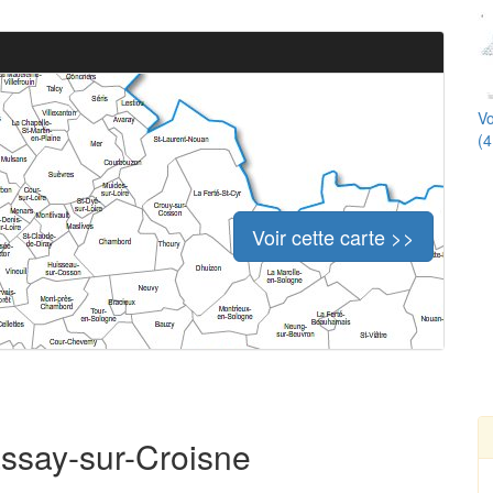
Vo
(4
Voir cette carte >>
assay-sur-Croisne