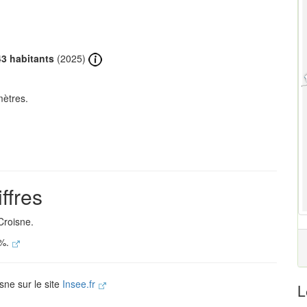
43 habitants
(2025)
mètres.
ffres
Croisne.
 %.
sne sur le site
Insee.fr
L