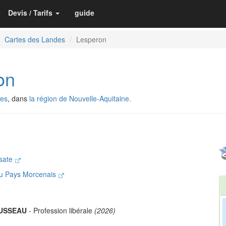
Devis / Tarifs
guide
Cartes des Landes
Lesperon
on
des
, dans
la région de Nouvelle-Aquitaine.
usate
u Pays Morcenais
OUSSEAU
- Profession libérale
(2026)