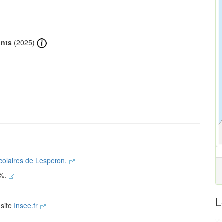
ants
(2025)
scolaires de Lesperon.
 %.
L
 site
Insee.fr