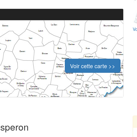
Vo
Voir cette carte >>
esperon