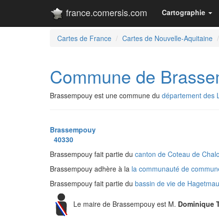
france.comersis.com
Cartographie
Cartes de France
Cartes de Nouvelle-Aquitaine
Commune de Brasse
Brassempouy est une commune du
département des 
Brassempouy
40330
Brassempouy fait partie du
canton de Coteau de Chal
Brassempouy adhère à la
la communauté de communes
Brassempouy fait partie du
bassin de vie de Hagetma
Le maire de Brassempouy est M.
Dominique