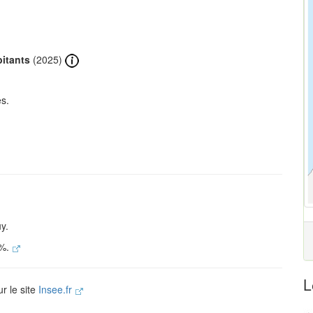
bitants
(2025)
s.
y.
 %.
L
r le site
Insee.fr