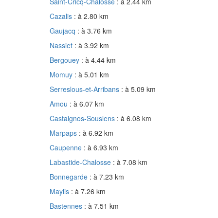
Saint-Cricq-Chalosse
: à 2.44 km
Cazalis
: à 2.80 km
Gaujacq
: à 3.76 km
Nassiet
: à 3.92 km
Bergouey
: à 4.44 km
Momuy
: à 5.01 km
Serreslous-et-Arribans
: à 5.09 km
Amou
: à 6.07 km
Castaignos-Souslens
: à 6.08 km
Marpaps
: à 6.92 km
Caupenne
: à 6.93 km
Labastide-Chalosse
: à 7.08 km
Bonnegarde
: à 7.23 km
Maylis
: à 7.26 km
Bastennes
: à 7.51 km