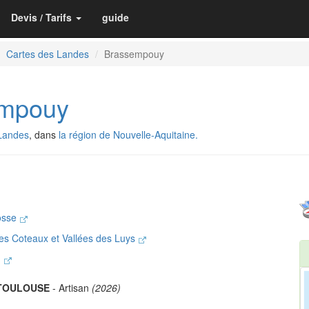
Devis / Tarifs
guide
Cartes des Landes
Brassempouy
mpouy
Landes
, dans
la région de Nouvelle-Aquitaine.
osse
 Coteaux et Vallées des Luys
u
 TOULOUSE
- Artisan
(2026)