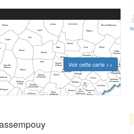
Vo
Voir cette carte >>
Brassempouy