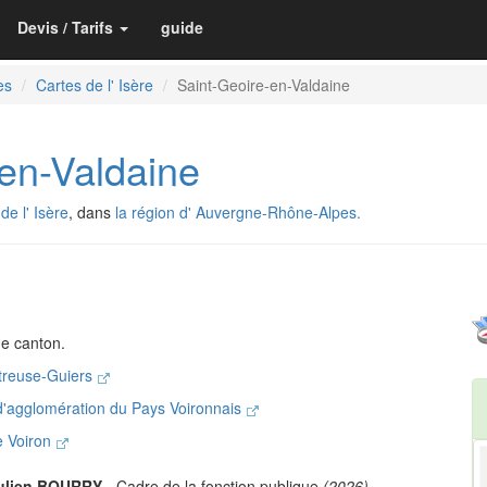
Devis / Tarifs
guide
es
Cartes de l' Isère
Saint-Geoire-en-Valdaine
-en-Valdaine
e l' Isère
, dans
la région d' Auvergne-Rhône-Alpes.
de canton.
treuse-Guiers
'agglomération du Pays Voironnais
e Voiron
ulien BOURRY
- Cadre de la fonction publique
(2026)