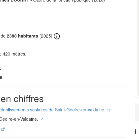
t de
2388 habitants
(2025)
e 420 mètres.
0
6
en chiffres
 établissements scolaires de Saint-Geoire-en-Valdaine.
-Geoire-en-Valdaine.
.
L