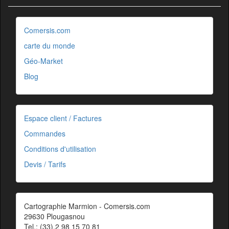
Comersis.com
carte du monde
Géo-Market
Blog
Espace client / Factures
Commandes
Conditions d'utilisation
Devis / Tarifs
Cartographie Marmion - Comersis.com
29630 Plougasnou
Tel.: (33).2 98 15 70 81