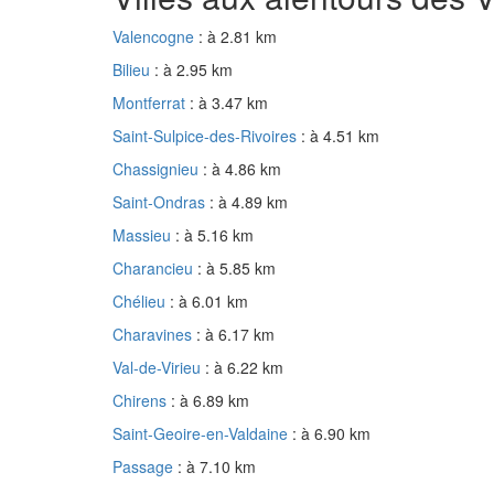
Valencogne
: à 2.81 km
Bilieu
: à 2.95 km
Montferrat
: à 3.47 km
Saint-Sulpice-des-Rivoires
: à 4.51 km
Chassignieu
: à 4.86 km
Saint-Ondras
: à 4.89 km
Massieu
: à 5.16 km
Charancieu
: à 5.85 km
Chélieu
: à 6.01 km
Charavines
: à 6.17 km
Val-de-Virieu
: à 6.22 km
Chirens
: à 6.89 km
Saint-Geoire-en-Valdaine
: à 6.90 km
Passage
: à 7.10 km