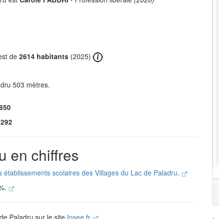
est de
2614 habitants
(2025)
adru 503 mètres.
850
8292
u en chiffres
es établissements scolaires des Villages du Lac de Paladru.
 %.
 de Paladru sur le site
Insee.fr