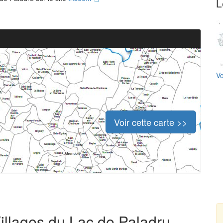
L
Vo
Voir cette carte >>
Villages du Lac de Paladru