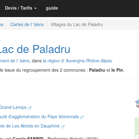
Devis / Tarifs
guide
es
Cartes de l' Isère
Villages du Lac de Paladru
 Lac de Paladru
ent de l' Isère
, dans
la région d' Auvergne-Rhône-Alpes.
le issue du regroupement des 2 communes :
Paladru
et
le Pin
.
 Grand-Lemps
uté d'agglomération du Pays Voironnais
vie de Les Abrets en Dauphiné
ru est
Carole FABBRI
- Profession libérale
(2026)