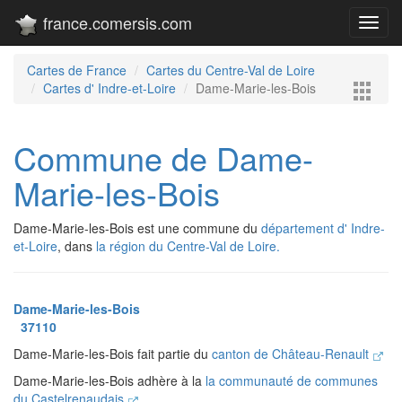
france.comersis.com
Toggl
navig
Cartes de France
Cartes du Centre-Val de Loire
Cartes d' Indre-et-Loire
Dame-Marie-les-Bois
Commune de Dame-
Marie-les-Bois
Dame-Marie-les-Bois est une commune du
département d' Indre-
et-Loire
, dans
la région du Centre-Val de Loire.
Dame-Marie-les-Bois
37110
Dame-Marie-les-Bois fait partie du
canton de Château-Renault
Dame-Marie-les-Bois adhère à la
la communauté de communes
du Castelrenaudais