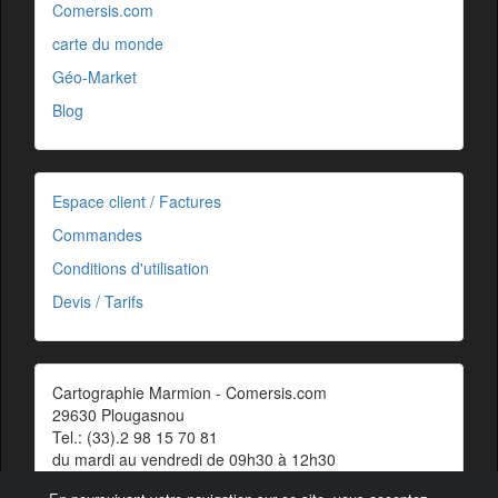
Comersis.com
carte du monde
Géo-Market
Blog
Espace client / Factures
Commandes
Conditions d'utilisation
Devis / Tarifs
Cartographie Marmion - Comersis.com
29630 Plougasnou
Tel.: (33).2 98 15 70 81
du mardi au vendredi de 09h30 à 12h30
Siret : 387 676 828 00057