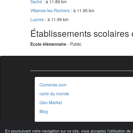
Saché
: à 11.89 km
Villaines-les-Rochers
: à 11.95 km
Luynes
: à 11.99 km
Établissements scolaires
Ecole élémentaire
- Public
Comersis.com
carte du monde
Géo-Market
Blog
En poursuivant votre navigation sur ce site, vous acceptez l'utilisation de 