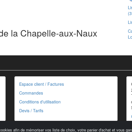
Li
(3
Li
 de la Chapelle-aux-Naux
Ca
Lo
Espace client / Factures
Commandes
Conditions d'utilisation
Devis / Tarifs
cookies afin de mémoriser vos liste de choix, votre panier d'achat et vous gara