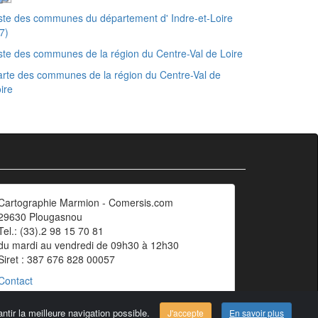
ste des communes du département d' Indre-et-Loire
7)
ste des communes de la région du Centre-Val de Loire
rte des communes de la région du Centre-Val de
ire
Cartographie Marmion - Comersis.com
29630 Plougasnou
Tel.: (33).2 98 15 70 81
du mardi au vendredi de 09h30 à 12h30
Siret : 387 676 828 00057
Contact
ntir la meilleure navigation possible.
J'accepte
En savoir plus