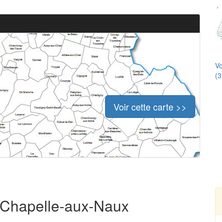
Vo
(3
Voir cette carte >>
a Chapelle-aux-Naux