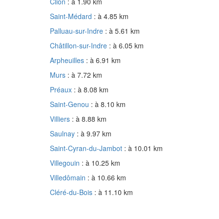
Clion
: à 1.90 km
Saint-Médard
: à 4.85 km
Palluau-sur-Indre
: à 5.61 km
Châtillon-sur-Indre
: à 6.05 km
Arpheuilles
: à 6.91 km
Murs
: à 7.72 km
Préaux
: à 8.08 km
Saint-Genou
: à 8.10 km
Villiers
: à 8.88 km
Saulnay
: à 9.97 km
Saint-Cyran-du-Jambot
: à 10.01 km
Villegouin
: à 10.25 km
Villedômain
: à 10.66 km
Cléré-du-Bois
: à 11.10 km