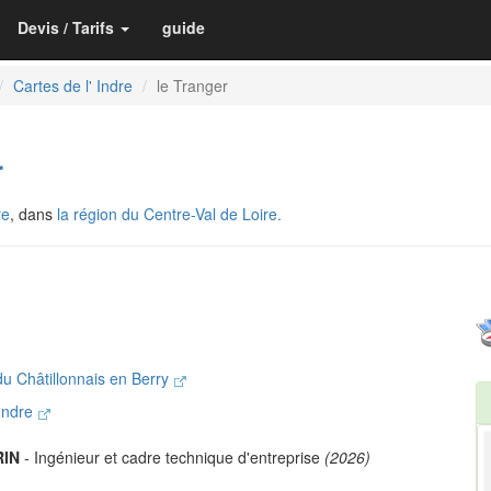
Devis / Tarifs
guide
Cartes de l' Indre
le Tranger
r
re
, dans
la région du Centre-Val de Loire.
 Châtillonnais en Berry
-Indre
RIN
- Ingénieur et cadre technique d'entreprise
(2026)