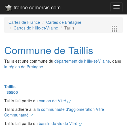
france.comersis.com
Toggl
navig
Cartes de France
Cartes de Bretagne
Cartes de l' Ille-et-Vilaine
Taillis
Commune de Taillis
Taillis est une commune du
département de l' Ille-et-Vilaine
, dans
la région de Bretagne.
Taillis
35500
Taillis fait partie du
canton de Vitré
Taillis adhère à la
la communauté d'agglomération Vitré
Communauté
Taillis fait partie du
bassin de vie de Vitré