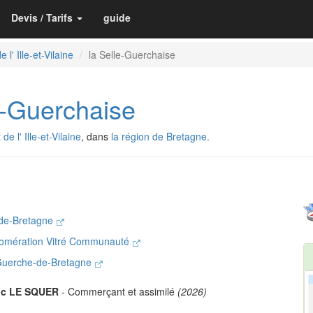
Devis / Tarifs
guide
 l' Ille-et-Vilaine
la Selle-Guerchaise
-Guerchaise
e l' Ille-et-Vilaine
, dans
la région de Bretagne.
-de-Bretagne
lomération Vitré Communauté
 Guerche-de-Bretagne
ic LE SQUER
- Commerçant et assimilé
(2026)