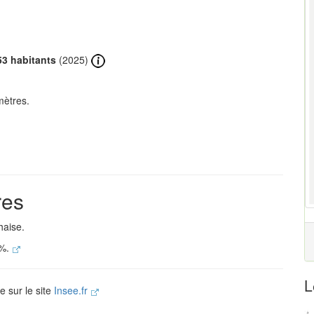
53 habitants
(2025)
mètres.
res
haise.
 %.
L
e sur le site
Insee.fr