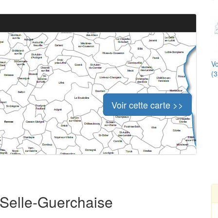
Vo
(3
Voir cette carte >>
a Selle-Guerchaise